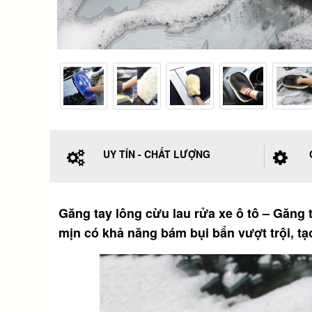
UY TÍN - CHẤT LƯỢNG
Găng tay lông cừu lau rửa xe ô tô – Găn
mịn có khả năng bám bụi bẩn vượt trội, t