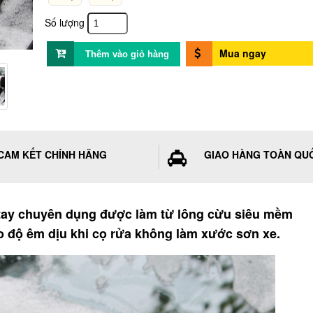
Số lượng
Mua ngay
CAM KẾT CHÍNH HÃNG
GIAO HÀNG TOÀN QU
g tay chuyên dụng được làm từ lông cừu siêu mềm
ạo độ êm dịu khi cọ rửa không làm xước sơn xe.