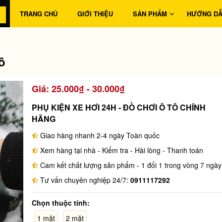
TRANG CHỦ
GIỚI THIỆU
SẢN PHẨM
HƯỚNG D
ô
Giá: 25.000₫ - 30.000₫
PHỤ KIỆN XE HƠI 24H - ĐỒ CHƠI Ô TÔ CHÍNH
HÃNG
Giao hàng nhanh 2-4 ngày Toàn quốc
Xem hàng tại nhà - Kiểm tra - Hài lòng - Thanh toán
Cam kết chất lượng sản phẩm - 1 đổi 1 trong vòng 7 ngày
Tư vấn chuyên nghiệp 24/7:
0911117292
Chọn thuộc tính:
1 mặt
2 mặt