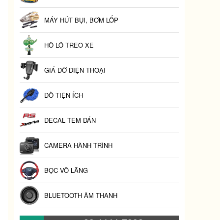
MÁY HÚT BỤI, BƠM LỐP
HỒ LÔ TREO XE
GIÁ ĐỠ ĐIỆN THOẠI
ĐỒ TIỆN ÍCH
DECAL TEM DÁN
CAMERA HÀNH TRÌNH
BỌC VÔ LĂNG
BLUETOOTH ÂM THANH