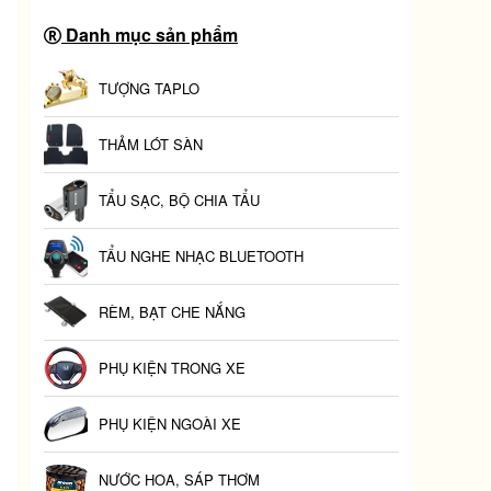
Danh mục sản phẩm
TƯỢNG TAPLO
THẢM LÓT SÀN
TẨU SẠC, BỘ CHIA TẨU
TẨU NGHE NHẠC BLUETOOTH
RÈM, BẠT CHE NẮNG
PHỤ KIỆN TRONG XE
PHỤ KIỆN NGOÀI XE
NƯỚC HOA, SÁP THƠM