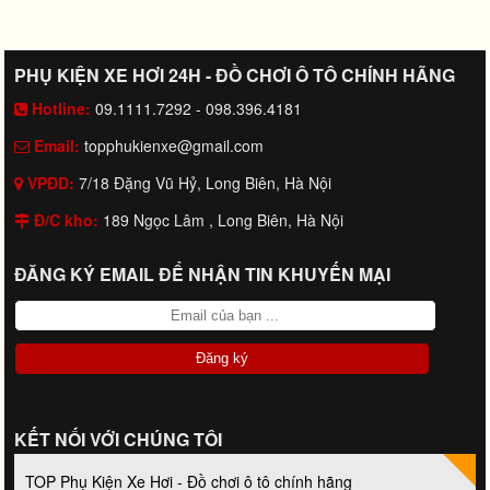
PHỤ KIỆN XE HƠI 24H - ĐỒ CHƠI Ô TÔ CHÍNH HÃNG
Hotline:
09.1111.7292 - 098.396.4181
Email:
topphukienxe@gmail.com
VPĐD:
7/18 Đặng Vũ Hỷ, Long Biên, Hà Nội
Đ/C kho:
189 Ngọc Lâm , Long Biên, Hà Nội
ĐĂNG KÝ EMAIL ĐỂ NHẬN TIN KHUYẾN MẠI
KẾT NỐI VỚI CHÚNG TÔI
TOP Phụ Kiện Xe Hơi - Đồ chơi ô tô chính hãng