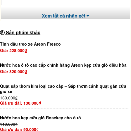
Trang web
Xem tất cả nhận xét
Sản phẩm khác
Lưu tên của tôi, email, và trang web trong trình duyệt này cho
lần bình luận kế tiếp của tôi.
Tinh dầu treo xe Areon Fresco
Giá: 228.000₫
Nước hoa ô tô cao cấp chính hãng Areon kẹp cửa gió điều hòa
Giá: 320.000₫
Quạt sáp thơm kim loại cao cấp – Sáp thơm cánh quạt gắn cửa
gió xe
160.000₫
Giá ưu đãi: 130.000₫
Nước hoa kẹp cửa gió Rosekey cho ô tô
110.000₫
Giá ưu đãi: 90.000₫