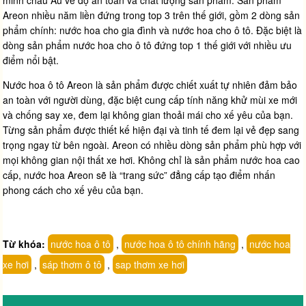
Areon nhiều năm liền đứng trong top 3 trên thế giới, gồm 2 dòng sản
phẩm chính: nước hoa cho gia đình và nước hoa cho ô tô. Đặc biệt là
dòng sản phẩm nước hoa cho ô tô đứng top 1 thế giới với nhiều ưu
điểm nổi bật.
Nước hoa ô tô Areon là sản phẩm được chiết xuất tự nhiên đảm bảo
an toàn với người dùng, đặc biệt cung cấp tính năng khử mùi xe mới
và chống say xe, đem lại không gian thoải mái cho xế yêu của bạn.
Từng sản phẩm được thiết kế hiện đại và tinh tế đem lại vẻ đẹp sang
trọng ngay từ bên ngoài. Areon có nhiều dòng sản phẩm phù hợp với
mọi không gian nội thất xe hơi. Không chỉ là sản phẩm nước hoa cao
cấp, nước hoa Areon sẽ là “trang sức” đẳng cấp tạo điểm nhấn
phong cách cho xế yêu của bạn.
Từ khóa:
nước hoa ô tô
,
nước hoa ô tô chính hãng
,
nước hoa
xe hơi
,
sáp thơm ô tô
,
sap thơm xe hơi