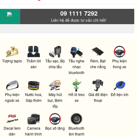
09 1111 7292
Liên hệ để được tư vấn chi tiết!
Tượng taplo
Thảm lót
Tẩu sạc, Bộ
Tẩu nghe
Rèm, Bạt
Phụ kiện
sàn
chia tẩu
nhạc
che nắng
trong xe
bluetooth
Phụ kiện
Nước hoa,
Máy hút
Hồ lô treo
Giá đỡ điện
Đồ tiện ích
ngoài xe
Sáp thơm
bụi, Bơm
xe
thoại
lốp
Decal tem
Camera
Bọc vô lăng
Bluetooth
dán
hành trình
âm thanh