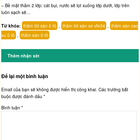
– Bề mặt thảm 2 lớp: cát bụi, nước sẽ lọt xuống lớp dưới, lớp trên
luôn sạch sẽ…
Từ khóa:
thảm lót sàn ô tô
,
thảm lót sàn xe vfe34
,
thảm sàn cao
su ô tô
,
thảm sàn ô tô
Thêm nhận xét
Để lại một bình luận
Email của bạn sẽ không được hiển thị công khai.
Các trường bắt
buộc được đánh dấu
*
Bình luận
*