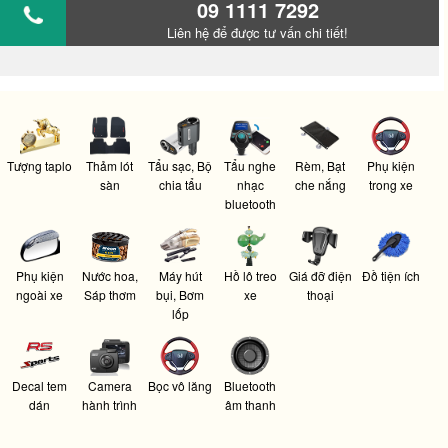
09 1111 7292
Liên hệ để được tư vấn chi tiết!
Tượng taplo
Thảm lót
Tẩu sạc, Bộ
Tẩu nghe
Rèm, Bạt
Phụ kiện
sàn
chia tẩu
nhạc
che nắng
trong xe
bluetooth
Phụ kiện
Nước hoa,
Máy hút
Hồ lô treo
Giá đỡ điện
Đồ tiện ích
ngoài xe
Sáp thơm
bụi, Bơm
xe
thoại
lốp
Decal tem
Camera
Bọc vô lăng
Bluetooth
dán
hành trình
âm thanh