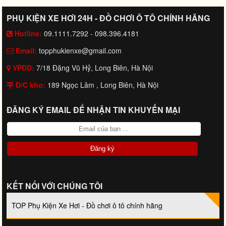
PHỤ KIỆN XE HƠI 24H - ĐỒ CHƠI Ô TÔ CHÍNH HÃNG
Hotline:
09.1111.7292 - 098.396.4181
Email:
topphukienxe@gmail.com
VPĐD:
7/18 Đặng Vũ Hỷ, Long Biên, Hà Nội
Đ/C kho:
189 Ngọc Lâm , Long Biên, Hà Nội
ĐĂNG KÝ EMAIL ĐỂ NHẬN TIN KHUYẾN MẠI
KẾT NỐI VỚI CHÚNG TÔI
TOP Phụ Kiện Xe Hơi - Đồ chơi ô tô chính hãng