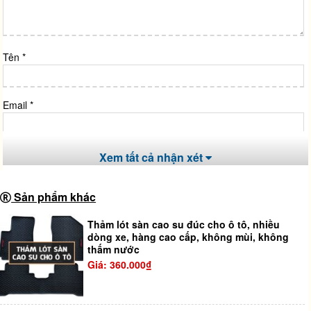
Tên
*
Email
*
Trang web
Xem tất cả nhận xét
Sản phẩm khác
Lưu tên của tôi, email, và trang web trong trình duyệt này cho
lần bình luận kế tiếp của tôi.
Thảm lót sàn cao su đúc cho ô tô, nhiều
dòng xe, hàng cao cấp, không mùi, không
thấm nước
Giá: 360.000₫