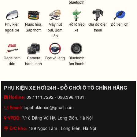
bluetooth
Phụ kiện
Nước hoa,
Máy hút
Hồ lô treo
Giá đỡ điện
Đồ tiện ích
ngoài xe
Sáp thơm
bụi, Bơm
xe
thoại
lốp
Decal tem
Camera
Bọc vô lăng
Bluetooth
dán
hành trình
âm thanh
PHỤ KIỆN XE HƠI 24H - ĐỒ CHƠI Ô TÔ CHÍNH HÃNG
Hotline:
09.1111.7292 - 098.396.4181
Email:
topphukienxe@gmail.com
VPĐD:
7/18 Đặng Vũ Hỷ, Long Biên, Hà Nội
Đ/C kho:
189 Ngọc Lâm , Long Biên, Hà Nội