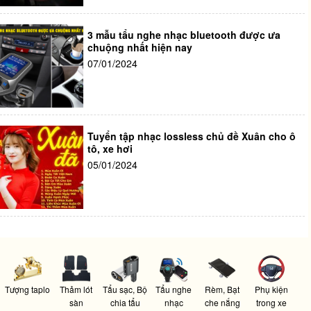
3 mẫu tẩu nghe nhạc bluetooth được ưa
chuộng nhất hiện nay
07/01/2024
Tuyển tập nhạc lossless chủ đề Xuân cho ô
tô, xe hơi
05/01/2024
Tượng taplo
Thảm lót
Tẩu sạc, Bộ
Tẩu nghe
Rèm, Bạt
Phụ kiện
sàn
chia tẩu
nhạc
che nắng
trong xe