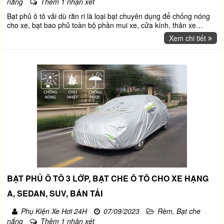
nắng
Thêm 1 nhận xét
Bạt phủ ô tô vải dù rằn ri là loại bạt chuyên dụng để chống nóng
cho xe, bạt bao phủ toàn bộ phần mui xe, cửa kính, thân xe
…
Xem chi tiết
BẠT PHỦ Ô TÔ 3 LỚP, BẠT CHE Ô TÔ CHO XE HẠNG
A, SEDAN, SUV, BÁN TẢI
Phụ Kiện Xe Hơi 24H
07/09/2023
Rèm, Bạt che
nắng
Thêm 1 nhận xét