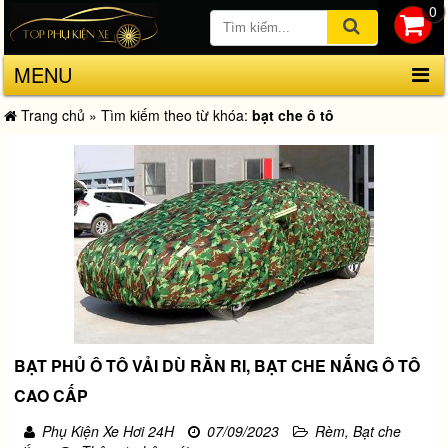
0
MENU
Trang chủ
»
Tìm kiếm theo từ khóa:
bạt che ô tô
BẠT PHỦ Ô TÔ VẢI DÙ RẰN RI, BẠT CHE NẮNG Ô TÔ
CAO CẤP
Phụ Kiện Xe Hơi 24H
07/09/2023
Rèm, Bạt che