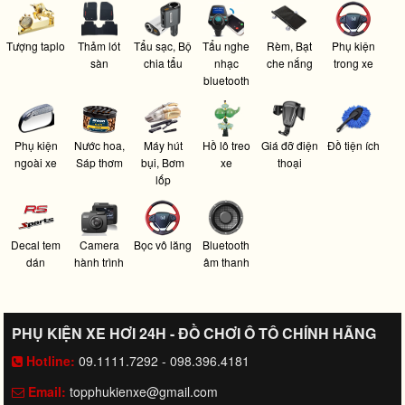
Tượng taplo
Thảm lót
Tẩu sạc, Bộ
Tẩu nghe
Rèm, Bạt
Phụ kiện
sàn
chia tẩu
nhạc
che nắng
trong xe
bluetooth
Phụ kiện
Nước hoa,
Máy hút
Hồ lô treo
Giá đỡ điện
Đồ tiện ích
ngoài xe
Sáp thơm
bụi, Bơm
xe
thoại
lốp
Decal tem
Camera
Bọc vô lăng
Bluetooth
dán
hành trình
âm thanh
PHỤ KIỆN XE HƠI 24H - ĐỒ CHƠI Ô TÔ CHÍNH HÃNG
Hotline:
09.1111.7292 - 098.396.4181
Email:
topphukienxe@gmail.com