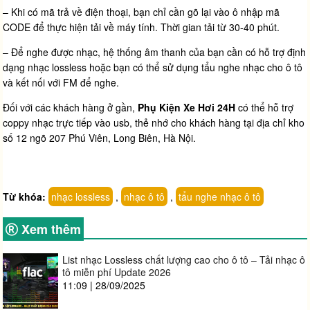
– Khi có mã trả về điện thoại, bạn chỉ cần gõ lại vào ô nhập mã
CODE để thực hiện tải về máy tính. Thời gian tải từ 30-40 phút.
– Để nghe được nhạc, hệ thống âm thanh của bạn cần có hỗ trợ định
dạng nhạc lossless hoặc bạn có thể sử dụng
tẩu nghe nhạc cho ô tô
và kết nối với FM để nghe.
Đối với các khách hàng ở gần,
Phụ Kiện Xe Hơi 24H
có thể hỗ trợ
coppy nhạc trực tiếp vào usb, thẻ nhớ cho khách hàng tại địa chỉ kho
số 12 ngõ 207 Phú Viên, Long Biên, Hà Nội.
Từ khóa:
nhạc lossless
,
nhạc ô tô
,
tẩu nghe nhạc ô tô
Xem thêm
List nhạc Lossless chất lượng cao cho ô tô – Tải nhạc ô
tô miễn phí Update 2026
11:09 | 28/09/2025