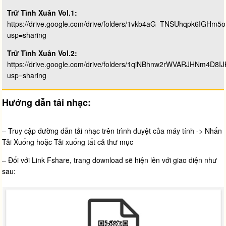
Trữ Tình Xuân Vol.1:
https://drive.google.com/drive/folders/1vkb4aG_TNSUhqpk6IGHm
usp=sharing
Trữ Tình Xuân Vol.2:
https://drive.google.com/drive/folders/1qiNBhnw2rWVARJHNm4D8I
usp=sharing
Hướng dẫn tải nhạc:
– Truy cập đường dẫn tải nhạc trên trình duyệt của máy tính -> Nhấn
Tải Xuống hoặc Tải xuống tất cả thư mục
– Đối với Link Fshare, trang download sẽ hiện lên với giao diện như
sau: