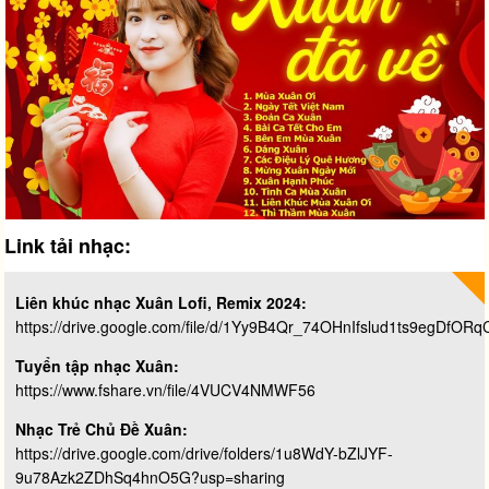
Link tải nhạc:
Liên khúc nhạc Xuân Lofi, Remix 2024:
https://drive.google.com/file/d/1Yy9B4Qr_74OHnIfslud1ts9egDfOR
Tuyển tập nhạc Xuân:
https://www.fshare.vn/file/4VUCV4NMWF56
Nhạc Trẻ Chủ Đề Xuân:
https://drive.google.com/drive/folders/1u8WdY-bZlJYF-
9u78Azk2ZDhSq4hnO5G?usp=sharing