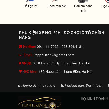
Đồ tiện ích
Decal tem dán
Camera hành
Bọc v
trình
PHỤ KIỆN XE HƠI 24H - ĐỒ CHƠI Ô TÔ CHÍNH
HÃNG
Hotline:
09.1111.7292 - 098.396.4181
Email:
topphukienxe@gmail.com
VPĐD:
7/18 Đặng Vũ Hỷ, Long Biên, Hà Nội
Đ/C kho:
189 Ngọc Lâm , Long Biên, Hà Nội
Hướng dẫn mua hàng
Phương thức thanh toán
HỘ KINH DOANH PH