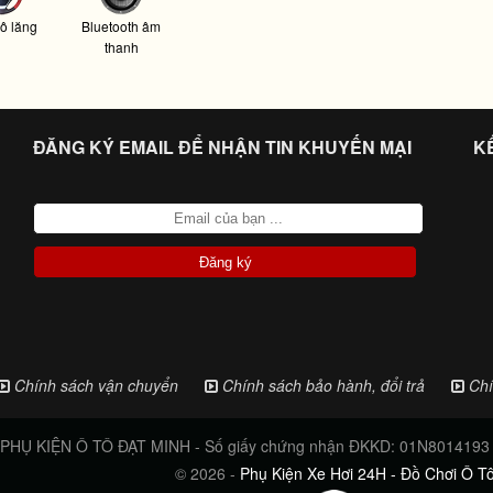
ô lăng
Bluetooth âm
thanh
ĐĂNG KÝ EMAIL ĐỂ NHẬN TIN KHUYẾN MẠI
K
Chính sách vận chuyển
Chính sách bảo hành, đổi trả
Chí
Ụ KIỆN Ô TÔ ĐẠT MINH - Số giấy chứng nhận ĐKKD: 01N8014193 - 
© 2026 -
Phụ Kiện Xe Hơi 24H - Đồ Chơi Ô T