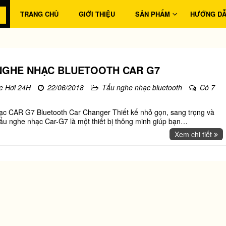
TRANG CHỦ
GIỚI THIỆU
SẢN PHẨM
HƯỚNG D
NGHE NHẠC BLUETOOTH CAR G7
e Hơi 24H
22/06/2018
Tẩu nghe nhạc bluetooth
Có 7
ạc CAR G7 Bluetooth Car Changer Thiết kế nhỏ gọn, sang trọng và
 tẩu nghe nhạc Car-G7 là một thiết bị thông minh giúp bạn
…
Xem chi tiết