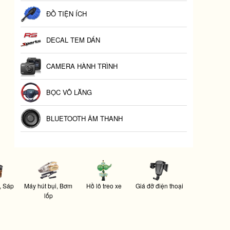
ĐỒ TIỆN ÍCH
DECAL TEM DÁN
CAMERA HÀNH TRÌNH
BỌC VÔ LĂNG
BLUETOOTH ÂM THANH
, Sáp
Máy hút bụi, Bơm
Hồ lô treo xe
Giá đỡ điện thoại
lốp