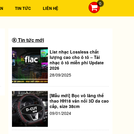
0
ẪN
TIN TỨC
LIÊN HỆ
Tin tức mới
List nhạc Lossless chất
lượng cao cho ô tô – Tải
nhạc ô tô miễn phí Update
2026
28/09/2025
[Mẫu mới] Bọc vô lăng thể
thao HH18 vân nổi 3D da cao
cấp, size 38cm
09/01/2024