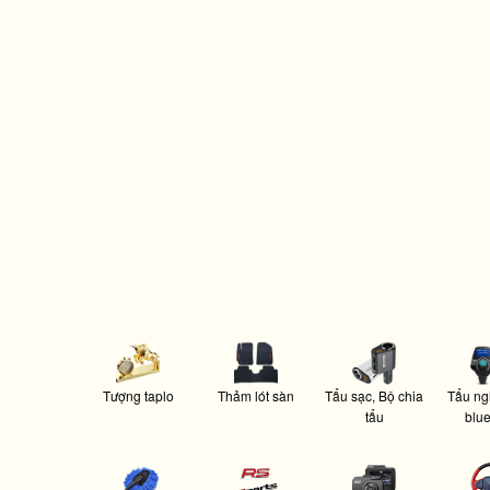
Tượng taplo
Thảm lót sàn
Tẩu sạc, Bộ chia
Tẩu ng
tẩu
blue