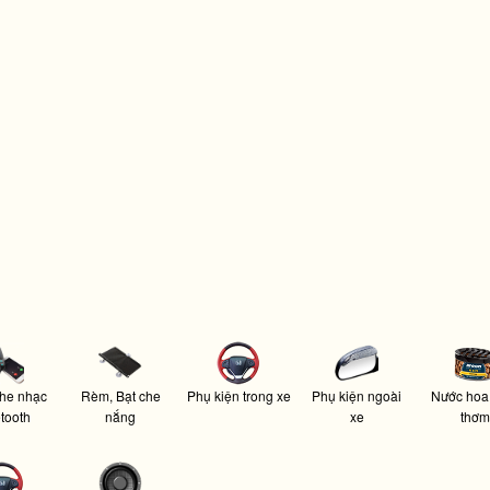
he nhạc
Rèm, Bạt che
Phụ kiện trong xe
Phụ kiện ngoài
Nước hoa
tooth
nắng
xe
thơm