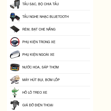
TẨU SẠC, BỘ CHIA TẨU
TẨU NGHE NHẠC BLUETOOTH
RÈM, BẠT CHE NẮNG
PHỤ KIỆN TRONG XE
PHỤ KIỆN NGOÀI XE
NƯỚC HOA, SÁP THƠM
MÁY HÚT BỤI, BƠM LỐP
HỒ LÔ TREO XE
GIÁ ĐỠ ĐIỆN THOẠI