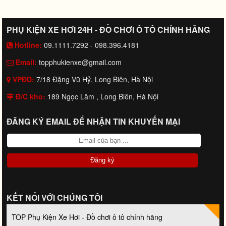
PHỤ KIỆN XE HƠI 24H - ĐỒ CHƠI Ô TÔ CHÍNH HÃNG
Hotline:
09.1111.7292 - 098.396.4181
Email:
topphukienxe@gmail.com
VPĐD:
7/18 Đặng Vũ Hỷ, Long Biên, Hà Nội
Đ/C kho:
189 Ngọc Lâm , Long Biên, Hà Nội
ĐĂNG KÝ EMAIL ĐỂ NHẬN TIN KHUYẾN MẠI
KẾT NỐI VỚI CHÚNG TÔI
TOP Phụ Kiện Xe Hơi - Đồ chơi ô tô chính hãng