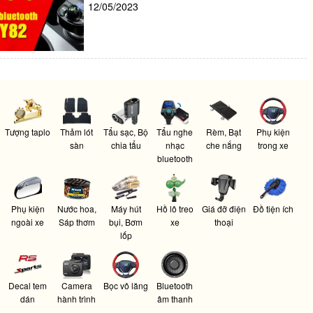
12/05/2023
Tượng taplo
Thảm lót
Tẩu sạc, Bộ
Tẩu nghe
Rèm, Bạt
Phụ kiện
sàn
chia tẩu
nhạc
che nắng
trong xe
bluetooth
Phụ kiện
Nước hoa,
Máy hút
Hồ lô treo
Giá đỡ điện
Đồ tiện ích
ngoài xe
Sáp thơm
bụi, Bơm
xe
thoại
lốp
Decal tem
Camera
Bọc vô lăng
Bluetooth
dán
hành trình
âm thanh