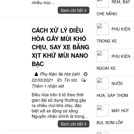
RÈM, BẠT
nhiều mùi
…
Xem chi tiết
CHE NẮNG
CÁCH XỬ LÝ ĐIỀU
PHỤ KIỆN
HÒA GÂY MÙI KHÓ
TRONG XE
CHỊU, SAY XE BẰNG
XỊT KHỬ MÙI NANO
PHỤ KIỆN
BẠC
NGOÀI XE
Phụ Kiện Xe Hơi 24H
22/03/2021
Tin tức
NƯỚC
Thêm 1 nhận xét
Điều hòa trên ô tô theo thời
HOA, SÁP THƠM
gian dài sử dụng thường gây
ra nhiều mùi khó chịu, đặc
biệt với xe động cơ xăng.
MÁY HÚT
Nguyên nhân chính là trong
…
BỤI, BƠM LỐP
Xem chi tiết