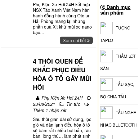
Phụ Kiện Xe Hơi 24H kết hợp
Danh mục
NSX Táo Xanh Việt Nam hân
sản phẩm
hạnh đồng hành cùng Otofun
Hải Phòng mang lại những
phần quà Xịt khử mùi xe nano
TƯỢNG
bạc
…
Xem chi tiết
TAPLO
THẢM LÓT
4 THÓI QUEN ĐỂ
KHẮC PHỤC ĐIỀU
SÀN
HÒA Ô TÔ GÂY MÙI
TẨU SẠC,
HÔI
BỘ CHIA TẨU
Phụ Kiện Xe Hơi 24H
23/08/2021
Tin tức
Thêm 1 nhận xét
TẨU NGHE
Sau thời gian dài sử dụng, lọc
gió và dàn lạnh điều hòa ô tô
NHẠC BLUETOOTH
sẽ bám rất nhiều bụi bẩn, rác
bẩn, lông thú… làm phát sinh