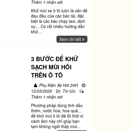
Thêm 1 nhận xét
Khử mùi xe ô tô luôn là vấn đề
đau đầu của các bác tài, đặc
biệt là các bác chạy taxi, dịch
vụ… Có rất nhiều hướng dẫn
khử
…
Xem chi tiết
3 BƯỚC ĐỂ KHỬ
SẠCH MÙI HÔI
TRÊN Ô TÔ
Phụ Kiện Xe Hơi 24H
12/03/2020
Tin tức
Thêm 1 nhận xét
Phương pháp dùng tinh dầu
thơm, nước hoa, hoa quả…
để khử mùi ô tô đã lỗi thời vì
cách làm này chỉ giúp bạn
tạm không ngửi thấy mùi
…