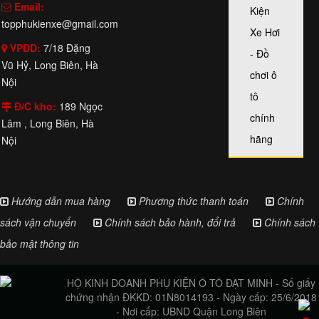
Email:
Kiện
topphukienxe@gmail.com
Xe Hơi
VPĐD:
7/18 Đặng
- Đồ
Vũ Hỷ, Long Biên, Hà
chơi ô
Nội
tô
Đ/C kho:
189 Ngọc
chính
Lâm , Long Biên, Hà
hãng
Nội
Hướng dẫn mua hàng
Phương thức thanh toán
Chính
sách vận chuyển
Chính sách bảo hành, đổi trả
Chính sách
bảo mật thông tin
HỘ KINH DOANH PHỤ KIỆN Ô TÔ ĐẠT MINH - Số giấy
chứng nhận ĐKKD: 01N8014193 - Ngày cấp: 25/6/2018
- Nơi cấp: UBND Quận Long Biên