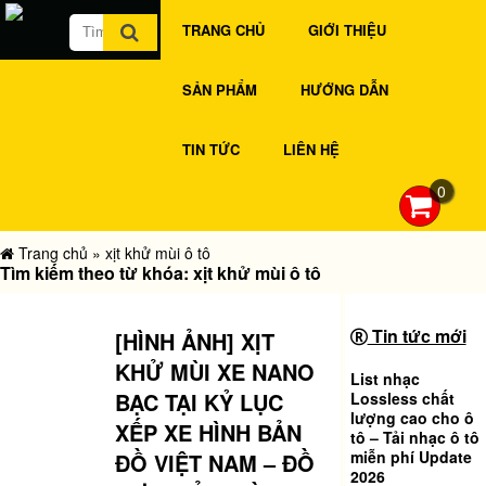
TRANG CHỦ
GIỚI THIỆU
SẢN PHẨM
HƯỚNG DẪN
TIN TỨC
LIÊN HỆ
0
Trang chủ
»
xịt khử mùi ô tô
Tìm kiếm theo từ khóa: xịt khử mùi ô tô
Tin tức mới
[HÌNH ẢNH] XỊT
KHỬ MÙI XE NANO
List nhạc
BẠC TẠI KỶ LỤC
Lossless chất
lượng cao cho ô
XẾP XE HÌNH BẢN
tô – Tải nhạc ô tô
miễn phí Update
ĐỒ VIỆT NAM – ĐỒ
2026