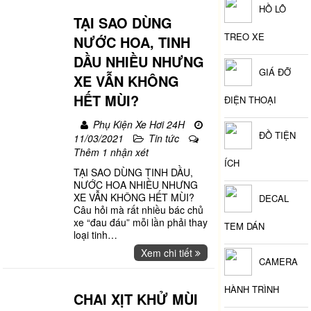
HỒ LÔ
TẠI SAO DÙNG
TREO XE
NƯỚC HOA, TINH
DẦU NHIỀU NHƯNG
GIÁ ĐỠ
XE VẪN KHÔNG
HẾT MÙI?
ĐIỆN THOẠI
Phụ Kiện Xe Hơi 24H
ĐỒ TIỆN
11/03/2021
Tin tức
Thêm 1 nhận xét
ÍCH
TẠI SAO DÙNG TINH DẦU,
NƯỚC HOA NHIỀU NHƯNG
XE VẪN KHÔNG HẾT MÙI?
DECAL
Câu hỏi mà rất nhiều bác chủ
xe “đau đáu” mỗi lần phải thay
TEM DÁN
loại tinh
…
Xem chi tiết
CAMERA
HÀNH TRÌNH
CHAI XỊT KHỬ MÙI