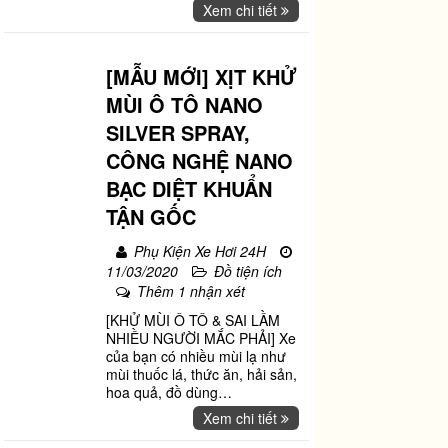
Xem chi tiết
[MẪU MỚI] XỊT KHỬ
MÙI Ô TÔ NANO
SILVER SPRAY,
CÔNG NGHỆ NANO
BẠC DIỆT KHUẨN
TẬN GỐC
Phụ Kiện Xe Hơi 24H
11/03/2020
Đồ tiện ích
Thêm 1 nhận xét
[KHỬ MÙI Ô TÔ & SAI LẦM
NHIỀU NGƯỜI MẮC PHẢI] Xe
của bạn có nhiều mùi lạ như
mùi thuốc lá, thức ăn, hải sản,
hoa quả, đồ dùng
…
Xem chi tiết