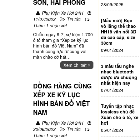
SƠN, HẢI PHÒNG
28/09/2025
Phụ Kiện Xe Hơi 24H
11/07/2022
Tin tức
[Mẫu mới] Bọc
Thêm 1 nhận xét
vô lăng thể thao
HH18 vân nổi 3D
Chiều ngày 9-7, sự kiện 1.700
da cao cấp, size
ô tô tham gia “Xếp xe kỷ lục
38cm
hình bản đồ Việt Nam” đã
09/01/2024
thành công rực rỡ cùng với
màn chào cờ hát
…
Xem chi tiết
3 mẫu tẩu nghe
nhạc bluetooth
được ưa chuộng
nhất hiện nay
ĐỒNG HÀNG CÙNG
07/01/2024
XẾP XE KỶ LỤC
HÌNH BẢN ĐỒ VIỆT
Tuyển tập nhạc
NAM
lossless chủ đề
Xuân cho ô tô, xe
Phụ Kiện Xe Hơi 24H
hơi
20/06/2022
Tin tức
05/01/2024
Thêm 1 nhận xét