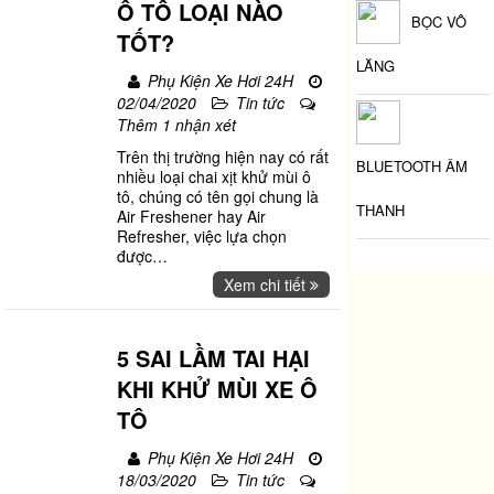
Ô TÔ LOẠI NÀO
BỌC VÔ
TỐT?
LĂNG
Phụ Kiện Xe Hơi 24H
02/04/2020
Tin tức
Thêm 1 nhận xét
Trên thị trường hiện nay có rất
BLUETOOTH ÂM
nhiều loại chai xịt khử mùi ô
tô, chúng có tên gọi chung là
THANH
Air Freshener hay Air
Refresher, việc lựa chọn
được
…
Xem chi tiết
5 SAI LẦM TAI HẠI
KHI KHỬ MÙI XE Ô
TÔ
Phụ Kiện Xe Hơi 24H
18/03/2020
Tin tức