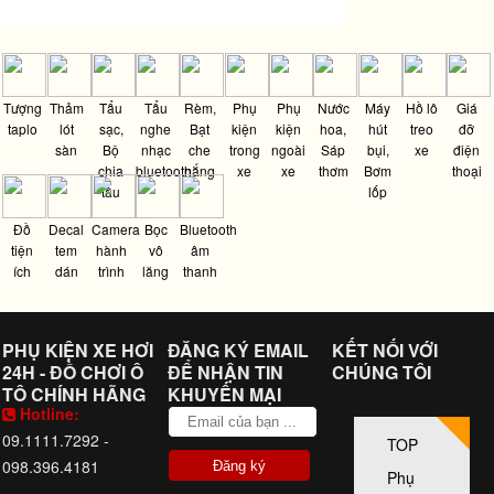
Tượng
Thảm
Tẩu
Tẩu
Rèm,
Phụ
Phụ
Nước
Máy
Hồ lô
Giá
taplo
lót
sạc,
nghe
Bạt
kiện
kiện
hoa,
hút
treo
đỡ
sàn
Bộ
nhạc
che
trong
ngoài
Sáp
bụi,
xe
điện
chia
bluetooth
nắng
xe
xe
thơm
Bơm
thoại
tẩu
lốp
Đồ
Decal
Camera
Bọc
Bluetooth
tiện
tem
hành
vô
âm
ích
dán
trình
lăng
thanh
PHỤ KIỆN XE HƠI
ĐĂNG KÝ EMAIL
KẾT NỐI VỚI
24H - ĐỒ CHƠI Ô
ĐỂ NHẬN TIN
CHÚNG TÔI
TÔ CHÍNH HÃNG
KHUYẾN MẠI
Hotline:
09.1111.7292 -
TOP
098.396.4181
Phụ